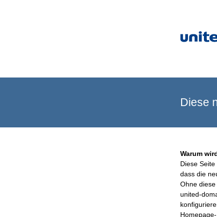
Diese n
Warum wird
Diese Seite 
dass die ne
Ohne diese 
united-doma
konfigurier
Homepage-B