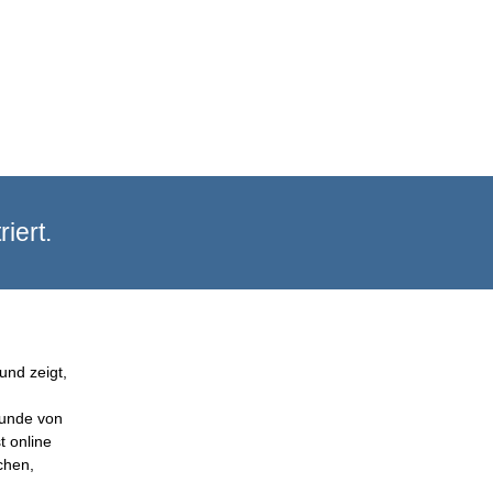
iert.
und zeigt,
Kunde von
t online
chen,